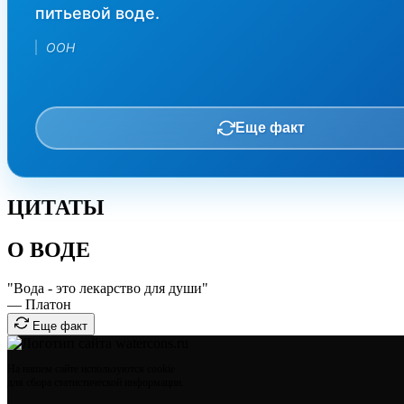
питьевой воде.
ООН
Еще факт
ЦИТАТЫ
О ВОДЕ
"Вода - это лекарство для души"
— Платон
Еще факт
На нашем сайте используются cookie
для сбора статистической информации.