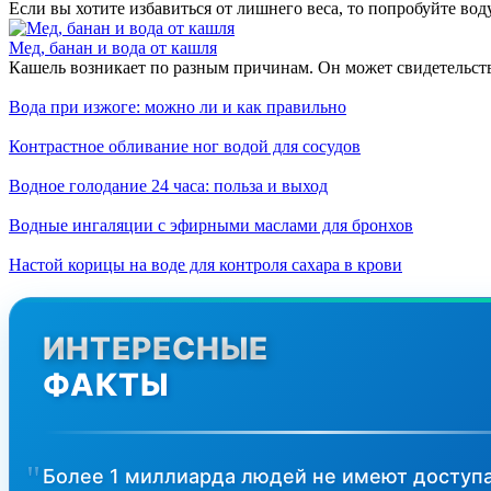
Если вы хотите избавиться от лишнего веса, то попробуйте вод
Мед, банан и вода от кашля
Кашель возникает по разным причинам. Он может свидетельст
Вода при изжоге: можно ли и как правильно
Контрастное обливание ног водой для сосудов
Водное голодание 24 часа: польза и выход
Водные ингаляции с эфирными маслами для бронхов
Настой корицы на воде для контроля сахара в крови
ИНТЕРЕСНЫЕ
ФАКТЫ
Более 1 миллиарда людей не имеют доступа