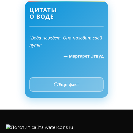
ЦИТАТЫ
О ВОДЕ
"Вода не ждет. Она находит свой
путь"
— Маргарет Этвуд
Еще факт