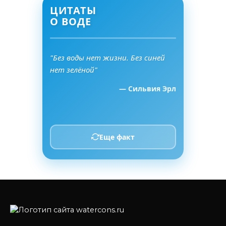
ЦИТАТЫ
О ВОДЕ
"Без воды нет жизни. Без синей
нет зелёной"
— Сильвия Эрл
Еще факт