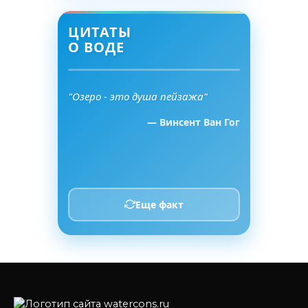
ЦИТАТЫ
О ВОДЕ
"Озеро - это душа пейзажа"
— Винсент Ван Гог
Еще факт