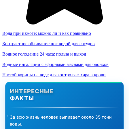
Вода при изжоге: можно ли и как правильно
Контрастное обливание ног водой для сосудов
Водное голодание 24 часа: польза и выход
Водные ингаляции с эфирными маслами для бронхов
Настой корицы на воде для контроля сахара в крови
ИНТЕРЕСНЫЕ
ФАКТЫ
За всю жизнь человек выпивает около 35 тонн
воды.