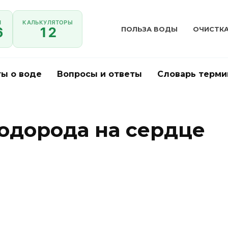
И
КАЛЬКУЛЯТОРЫ
6
12
ПОЛЬЗА ВОДЫ
ОЧИСТК
ы о воде
Вопросы и ответы
Словарь терми
одорода на сердце
роводородная вода польза и
ед