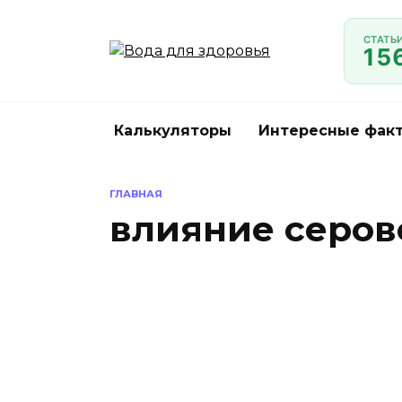
Перейти
к
СТАТЬ
15
содержанию
Калькуляторы
Интересные факт
ГЛАВНАЯ
влияние серов
Се
вр