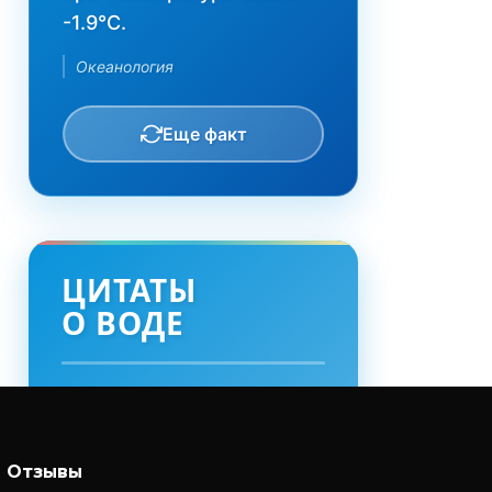
-1.9°C.
Океанология
Еще факт
ЦИТАТЫ
О ВОДЕ
"Вода учит нас больше,
чем все книги"
Отзывы
— Святой Бернар