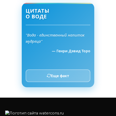
ЦИТАТЫ
О ВОДЕ
"Вода - единственный напиток
мудреца"
— Генри Дэвид Торо
Еще факт