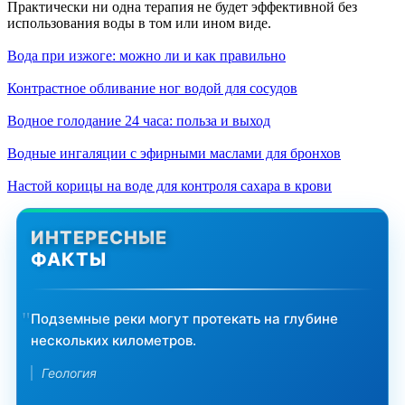
Практически ни одна терапия не будет эффективной без
использования воды в том или ином виде.
Вода при изжоге: можно ли и как правильно
Контрастное обливание ног водой для сосудов
Водное голодание 24 часа: польза и выход
Водные ингаляции с эфирными маслами для бронхов
Настой корицы на воде для контроля сахара в крови
ИНТЕРЕСНЫЕ
ФАКТЫ
Подземные реки могут протекать на глубине
нескольких километров.
Геология