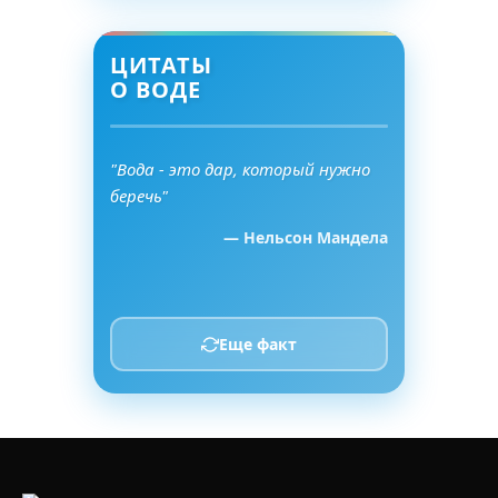
ЦИТАТЫ
О ВОДЕ
"Вода - это дар, который нужно
беречь"
— Нельсон Мандела
Еще факт