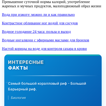
Превышение суточной нормы калорий, употребление
жареных и мучных продуктов, малоподвижный образ жизни
Вода при изжоге: можно ли и как правильно
Контрастное обливание ног водой для сосудов
Водное голодание 24 часа: польза и выход
Водные ингаляции с эфирными маслами для бронхов
Настой корицы на воде для контроля сахара в крови
ИНТЕРЕСНЫЕ
ФАКТЫ
Самый большой коралловый риф - Большой
Барьерный риф.
Биология