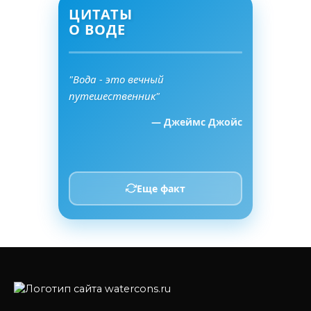
ЦИТАТЫ
О ВОДЕ
"Вода - это вечный
путешественник"
— Джеймс Джойс
Еще факт