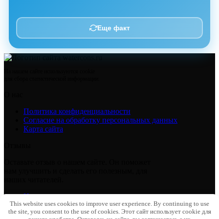
Еще факт
На нашем сайте используются cookie
для сбора статистической информации.
О нас
Политика конфиденциальности
Согласие на обработку персональных данных
Карта сайта
Отзывы
Оставьте отзыв о нашем сайте. Он поможет
нам улучшить и сделать его полезным, для
наших читателей.
Написать отзывов
This website uses cookies to improve user experience. By continuing to use
Отправить сообщение
the site, you consent to the use of cookies. Этот сайт использует cookie для