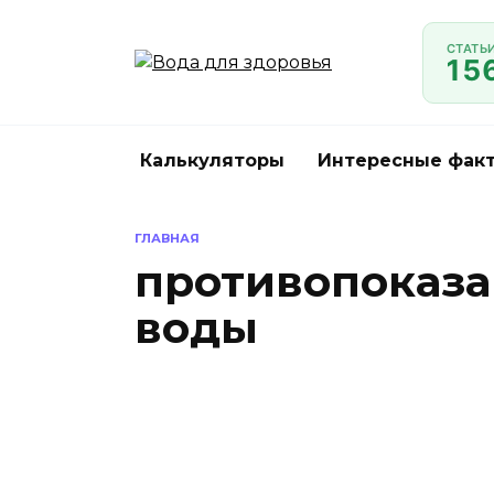
Перейти
к
СТАТЬ
15
содержанию
Калькуляторы
Интересные факт
ГЛАВНАЯ
противопоказ
воды