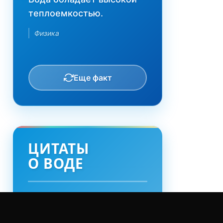
теплоемкостью.
Физика
Еще факт
ЦИТАТЫ
О ВОДЕ
"Вода - это учитель
смирения"