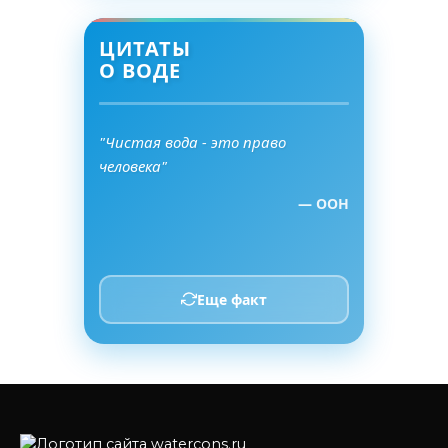
ЦИТАТЫ
О ВОДЕ
"Чистая вода - это право
человека"
— ООН
Еще факт