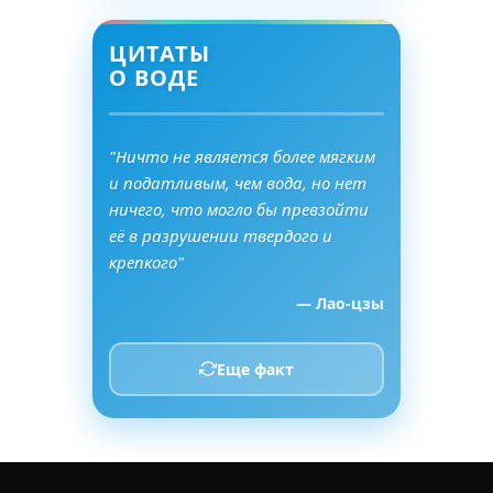
ЦИТАТЫ
О ВОДЕ
"Ничто не является более мягким
и податливым, чем вода, но нет
ничего, что могло бы превзойти
её в разрушении твердого и
крепкого"
— Лао-цзы
Еще факт