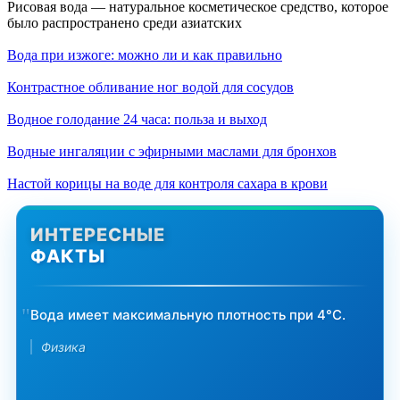
Рисовая вода — натуральное косметическое средство, которое
было распространено среди азиатских
Вода при изжоге: можно ли и как правильно
Контрастное обливание ног водой для сосудов
Водное голодание 24 часа: польза и выход
Водные ингаляции с эфирными маслами для бронхов
Настой корицы на воде для контроля сахара в крови
ИНТЕРЕСНЫЕ
ФАКТЫ
Вода имеет максимальную плотность при 4°C.
Физика