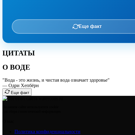
Еще факт
ЦИТАТЫ
О ВОДЕ
"Вода - это жизнь, и чистая вода означает здоровье"
— Одри Хепбёрн
Еще факт
На нашем сайте используются cookie
для сбора статистической информации.
О нас
Политика конфиденциальности