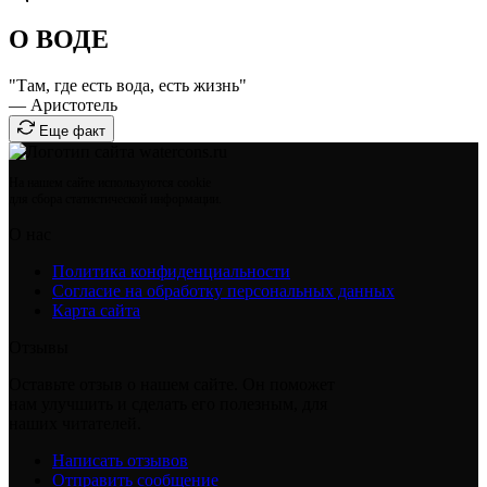
О ВОДЕ
"Там, где есть вода, есть жизнь"
— Аристотель
Еще факт
На нашем сайте используются cookie
для сбора статистической информации.
О нас
Политика конфиденциальности
Согласие на обработку персональных данных
Карта сайта
Отзывы
Оставьте отзыв о нашем сайте. Он поможет
нам улучшить и сделать его полезным, для
наших читателей.
Написать отзывов
Отправить сообщение