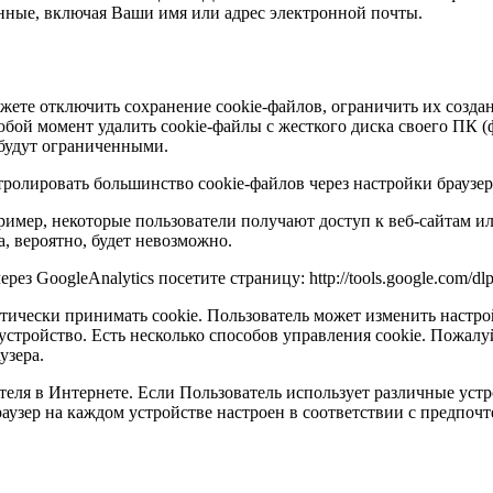
анные, включая Ваши имя или адрес электронной почты.
жете отключить сохранение cookie-файлов, ограничить их созда
юбой момент удалить cookie-файлы с жесткого диска своего ПК (ф
 будут ограниченными.
ролировать большинство cookie-файлов через настройки браузер
ример, некоторые пользователи получают доступ к веб-сайтам и
, вероятно, будет невозможно.
з GoogleAnalytics посетите страницу: http://tools.google.com/dlp
ически принимать cookie. Пользователь может изменить настрой
стройство. Есть несколько способов управления cookie. Пожалуй
узера.
ателя в Интернете. Если Пользователь использует различные устр
раузер на каждом устройстве настроен в соответствии с предпочт