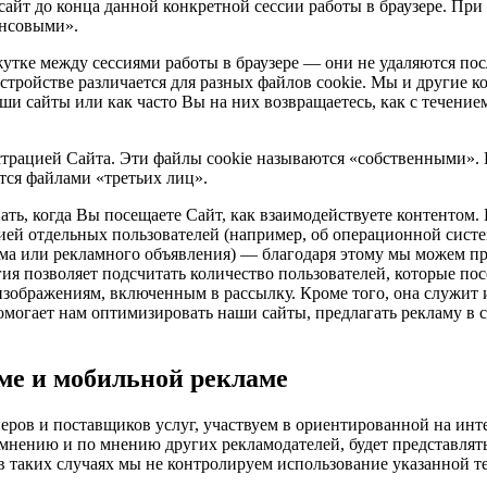
сайт до конца данной конкретной сессии работы в браузере. Пр
ансовыми».
утке между сессиями работы в браузере — они не удаляются пос
стройстве различается для разных файлов cookie. Мы и другие 
ши сайты или как часто Вы на них возвращаетесь, как с течение
трацией Сайта. Эти файлы cookie называются «собственными». 
тся файлами «третьих лиц».
ть, когда Вы посещаете Сайт, как взаимодействуете контентом. 
ей отдельных пользователей (например, об операционной систем
сьма или рекламного объявления) — благодаря этому мы можем п
я позволяет подсчитать количество пользователей, которые пос
 изображениям, включенным в рассылку. Кроме того, она служит
помогает нам оптимизировать наши сайты, предлагать рекламу в
аме и мобильной рекламе
еров и поставщиков услуг, участвуем в ориентированной на инт
мнению и по мнению других рекламодателей, будет представлят
; в таких случаях мы не контролируем использование указанной