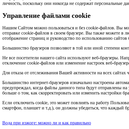
личность, поскольку они никогда не содержат персональные д
Управление файлами cookie
Нашим Сайтом можно пользоваться и без cookie-файлов. Вы мо
отправке cookie-файлов в своем браузере. Вы также можете в л
отображение страниц и руководство по использованию сайтов
Большинство браузеров позволяют в той или иной степени конт
Не все посетители нашего сайта используют веб-браузеры. Нап
отключение cookie-файлов или изменение настроек веб-браузера
Для отказа от отслеживания Вашей активности на всех сайтах чере
Большинство интернет-браузеров изначально настроены автомат
предупреждал, когда файлы данного типа будут отправлены на у
больше о том, как скорректировать или изменить настройки бра
Если отключить cookie, это может повлиять на работу Пользов
смартфон, планшет и т.д.), он должны убедиться, что каждый б
Вода при изжоге: можно ли и как правильно