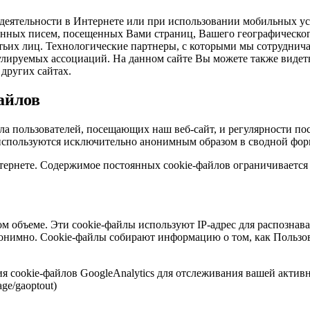
 деятельности в Интернете или при использовании мобильных ус
онных писем, посещенных Вами страниц, Вашего географическо
ретьих лиц. Технологические партнеры, с которыми мы сотрудни
улируемых ассоциаций. На данном сайте Вы можете также видеть 
 других сайтах.
айлов
а пользователей, посещающих наш веб-сайт, и регулярности по
спользуются исключительно анонимным образом в сводной форме 
ернете. Содержимое постоянных cookie-файлов ограничивается
ом объеме. Эти cookie-файлы используют IP-адрес для распознав
нимно. Cookie-файлы собирают информацию о том, как Пользова
я cookie-файлов GoogleAnalytics для отслеживания вашей активн
age/gaoptout)