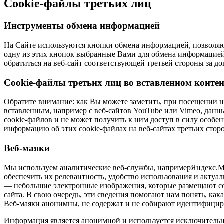
Cookie-файлы третьих лиц
Инструменты обмена информацией
На Сайте используются кнопки обмена информацией, позволяю
одну из этих кнопок выбранные Вами для обмена информацией с
обратиться на веб-сайт соответствующей третьей стороны за 
Cookie-файлы третьих лиц во вставленном контен
Обратите внимание: как Вы можете заметить, при посещении н
вставленным, например с веб-сайтов YouTube или Vimeo, данны
cookie-файлов и не может получить к ним доступ в силу особе
информацию об этих cookie-файлах на веб-сайтах третьих стор
Веб-маяки
Мы используем аналитические веб-службы, напримерЯндекс.Мет
обеспечить их релевантность, удобство использования и акту
— небольшие электронные изображения, которые размещают co
сайта. В свою очередь, эти сведения помогают нам понять, ка
Веб-маяки анонимны, не содержат и не собирают идентифиц
Информация является анонимной и используется исключительно