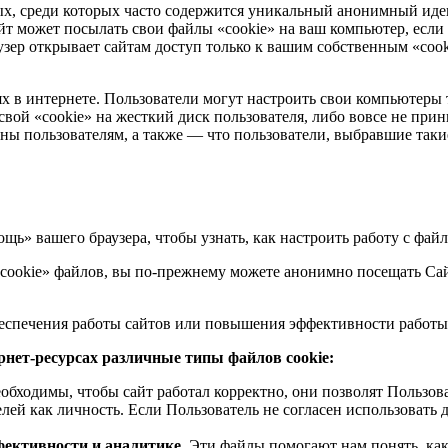
ных, среди которых часто содержится уникальный анонимный ид
т может посылать свои файлы «cookie» на ваш компьютер, если н
зер открывает сайтам доступ только к вашим собственным «cooki
х в интернете. Пользователи могут настроить свои компьютеры 
свой «cookie» на жесткий диск пользователя, либо вовсе не при
ны пользователям, а также — что пользователи, выбравшие таки
ь» вашего браузера, чтобы узнать, как настроить работу с файл
cookie» файлов, вы по-прежнему можете анонимно посещать Сайт 
беспечения работы сайтов или повышения эффективности работы
рнет-ресурсах различные типы файлов cookie:
обходимы, чтобы сайт работал корректно, они позволят Пользова
й как личность. Если Пользователь не согласен использовать д
фективности и аналитике.
Эти файлы помогают нам понять, как