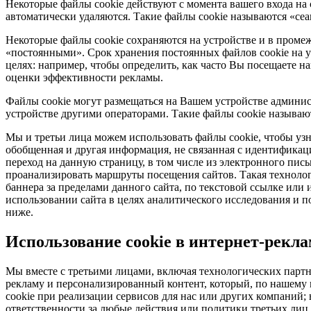
Некоторые файлы cookie действуют с момента вашего входа на 
автоматически удаляются. Такие файлы cookie называются «се
Некоторые файлы cookie сохраняются на устройстве и в промеж
«постоянными». Срок хранения постоянных файлов cookie на у
целях: например, чтобы определить, как часто Вы посещаете на
оценки эффективности рекламы.
Файлы cookie могут размещаться на Вашем устройстве админис
устройстве другими операторами. Такие файлы cookie называю
Мы и третьи лица можем использовать файлы cookie, чтобы узна
обобщенная и другая информация, не связанная с идентификаци
переход на данную страницу, в том числе из электронного пи
проанализировать маршруты посещения сайтов. Такая технологи
баннера за пределами данного сайта, по текстовой ссылке или
использовании сайта в целях аналитического исследования и 
ниже.
Использование cookie в интернет-рекл
Мы вместе с третьими лицами, включая технологических партн
рекламу и персонализированный контент, который, по нашему 
cookie при реализации сервисов для нас или других компаний
ответственности за любые действия или политики третьих лиц.