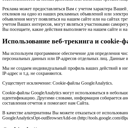
Реклама может предоставляться Вам с учетом характера Вашей
откликов на одно из наших рекламных объявлений или электр
объявления могут появляться на нашем сайте или на сайтах т
учетом Ваших интересов, могут являться участниками саморег
Вы посещаете, какие действия выполняете на нашем сайте и на
Использование веб-трекинга и cookie-ф
Мы используем программное обеспечение для определения числ
персональных данных или IP-адресов отдельных лиц. Данные и
Мы не создаем индивидуальный профиль ваших действий в инт
IP-адрес и т.д. не сохраняются.
Существует исключение: Cookie-файлы GoogleAnalytics.
Cookie-файлы GoogleAnalytics могут использоваться в небольш
идентификацию. Другими словами, информация собирается ано
составления отчетов и помогают нам Сайта.
В качестве альтернативы Вы можете отказаться от использовани
GoogleAnalyticsOpt-outBrowserAdd-on (http://tools.google.com/dlp