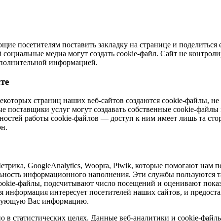
щие посетителям поставить закладку на странице и поделиться
оциальные медиа могут создать cookie-файл. Сайт не контролир
дополнительной информацией.
те
екоторых страниц наших веб-сайтов создаются cookie-файлы, не
е поставщики услуг могут создавать собственные cookie-файлы 
нностей работы cookie-файлов — доступ к ним имеет лишь та сто
он.
рика, GoogleAnalytics, Woopra, Piwik, которые помогают нам п
альность информационного наполнения. Эти службы пользуются т
okie-файлы, подсчитывают число посещений и оценивают показа
кая информация интересует посетителей наших сайтов, и предос
ирующую Вас информацию.
 в статистических целях. Данные веб-аналитики и cookie-файлы