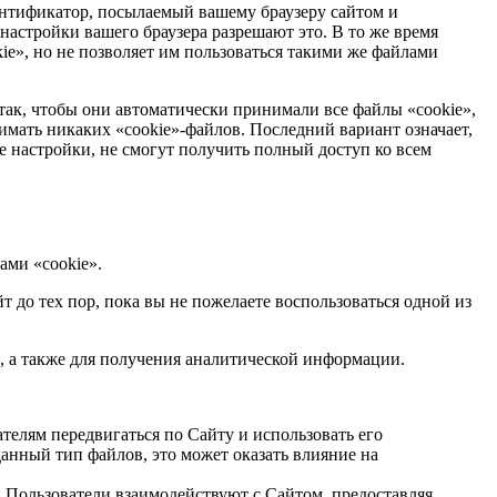
ентификатор, посылаемый вашему браузеру сайтом и
астройки вашего браузера разрешают это. В то же время
e», но не позволяет им пользоваться такими же файлами
так, чтобы они автоматически принимали все файлы «cookie»,
нимать никаких «cookie»-файлов. Последний вариант означает,
е настройки, не смогут получить полный доступ ко всем
ами «cookie».
до тех пор, пока вы не пожелаете воспользоваться одной из
, а также для получения аналитической информации.
телям передвигаться по Сайту и использовать его
анный тип файлов, это может оказать влияние на
 Пользователи взаимодействуют с Сайтом, предоставляя