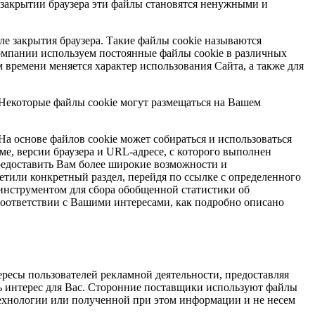
и закрытии браузера эти файлы становятся ненужными и
ле закрытия браузера. Такие файлы cookie называются
компании используем постоянные файлы cookie в различных
м времени меняется характер использования Сайта, а также для
Некоторые файлы cookie могут размещаться на Вашем
На основе файлов cookie может собираться и использоваться
е, версии браузера и URL-адресе, с которого выполнен
редоставить Вам более широкие возможности и
етили конкретный раздел, перейдя по ссылке с определенного
 инструментом для сбора обобщенной статистики об
 соответствии с Вашими интересами, как подробно описано
ересы пользователей рекламной деятельности, предоставляя
ь интерес для Вас. Сторонние поставщики используют файлы
 технологии или полученной при этом информации и не несем